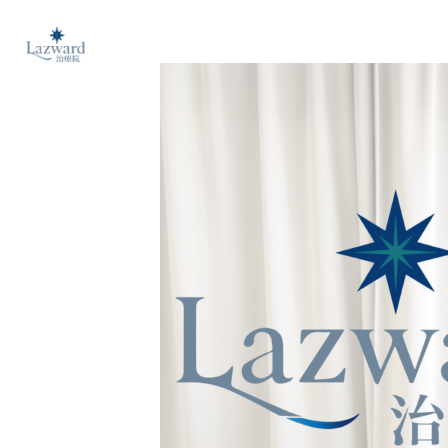
内
容
を
ス
キ
ッ
プ