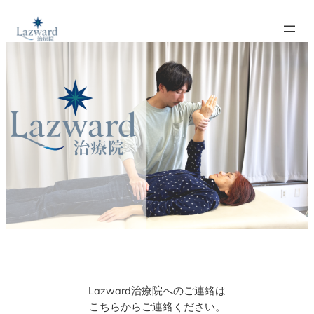
内
容
を
ス
キ
ッ
プ
Lazward治療院へのご連絡は
こちらからご連絡ください。